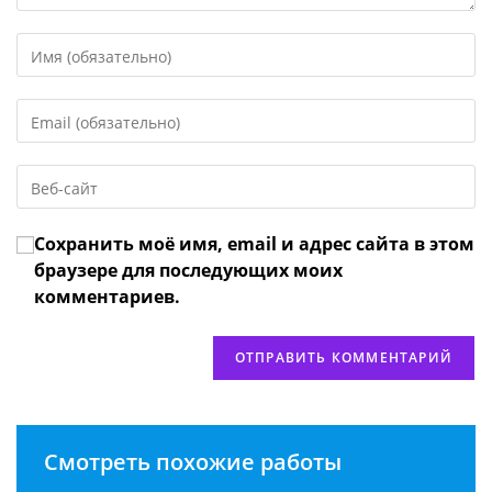
Введите
свое
имя
Введите
или
свой
имя
email-
пользователя,
Введите
адрес,
чтобы
URL
чтобы
прокомментировать
вашего
прокомментировать
Сохранить моё имя, email и адрес сайта в этом
веб-
сайта
браузере для последующих моих
(необязательно)
комментариев.
Смотреть похожие работы