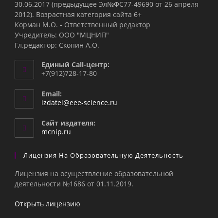
30.06.2017 (предыдущее Эл№ФC77-49690 от 26 апреля
2012). Возрастная категория сайта 6+
Корман М.О. - Ответственный редактор
Учредитель: ООО "МЦНИП"
Гл.редактор: Скопин А.О.
Единый Call-центр:
+7(912)728-17-80
Email:
Откроется
izdatel@eee-science.ru
в
вашем
Сайт издателя:
приложении
mcnip.ru
Лицензия На Образовательную Деятельность
Лицензия на осуществление образовательной
деятельности №1686 от 01.11.2019.
Открыть лицензию