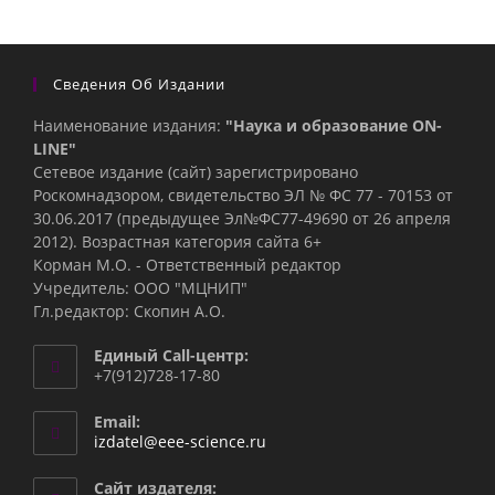
Сведения Об Издании
Наименование издания:
"Наука и образование ON-
LINE"
Сетевое издание (сайт) зарегистрировано
Роскомнадзором, свидетельство ЭЛ № ФС 77 - 70153 от
30.06.2017 (предыдущее Эл№ФC77-49690 от 26 апреля
2012). Возрастная категория сайта 6+
Корман М.О. - Ответственный редактор
Учредитель: ООО "МЦНИП"
Гл.редактор: Скопин А.О.
Единый Call-центр:
+7(912)728-17-80
Email:
Откроется
izdatel@eee-science.ru
в
вашем
Сайт издателя: