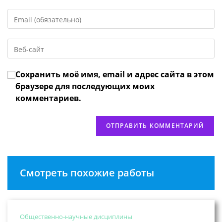
имя
Введите
или
свой
имя
email-
пользователя,
Введите
адрес,
чтобы
URL
чтобы
прокомментировать
вашего
прокомментировать
Сохранить моё имя, email и адрес сайта в этом
веб-
сайта
браузере для последующих моих
(необязательно)
комментариев.
Смотреть похожие работы
Общественно-научные дисциплины