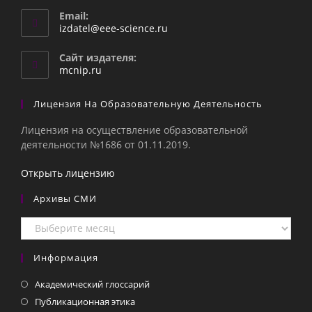
Email:
Откроется
izdatel@eee-science.ru
в
вашем
Сайт издателя:
приложении
mcnip.ru
Лицензия На Образовательную Деятельность
Лицензия на осуществление образовательной
деятельности №1686 от 01.11.2019.
Открыть лицензию
Архивы СМИ
Архивы
СМИ
Информация
Академический глоссарий
Публикационная этика