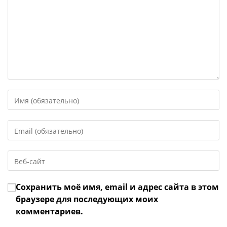
Введите
свое
имя
Введите
или
свой
имя
email-
пользователя,
Введите
адрес,
чтобы
URL
чтобы
прокомментировать
вашего
прокомментировать
Сохранить моё имя, email и адрес сайта в этом
веб-
сайта
браузере для последующих моих
(необязательно)
комментариев.