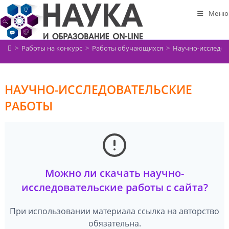
Перейти
Меню
к
содержимому
>
Работы на конкурс
>
Работы обучающихся
>
Научно-исследов
НАУЧНО-ИССЛЕДОВАТЕЛЬСКИЕ
РАБОТЫ
Можно ли скачать научно-
исследовательские работы с сайта?
При использовании материала ссылка на авторство
обязательна.