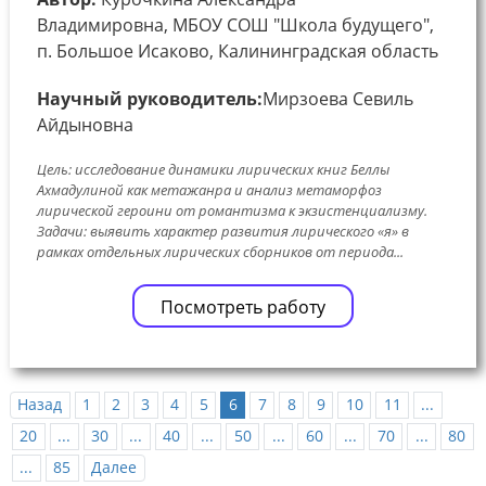
Владимировна, МБОУ СОШ "Школа будущего",
п. Большое Исаково, Калининградская область
Научный руководитель:
Мирзоева Севиль
Айдыновна
Цель: исследование динамики лирических книг Беллы
Ахмадулиной как метажанра и анализ метаморфоз
лирической героини от романтизма к экзистенциализму.
Задачи: выявить характер развития лирического «я» в
рамках отдельных лирических сборников от периода...
Посмотреть работу
Назад
1
2
3
4
5
6
7
8
9
10
11
...
20
...
30
...
40
...
50
...
60
...
70
...
80
...
85
Далее