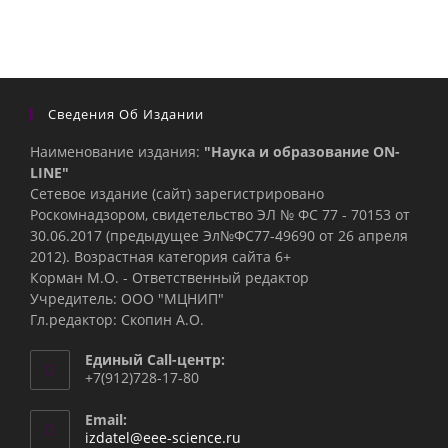
Сведения Об Издании
Наименование издания:
"Наука и образование ON-
LINE"
Сетевое издание (сайт) зарегистрировано
Роскомнадзором, свидетельство ЭЛ № ФС 77 - 70153 от
30.06.2017 (предыдущее Эл№ФC77-49690 от 26 апреля
2012). Возрастная категория сайта 6+
Корман М.О. - Ответственный редактор
Учредитель: ООО "МЦНИП"
Гл.редактор: Скопин А.О.
Единый Call-центр:
+7(912)728-17-80
Email:
Откроется
izdatel@eee-science.ru