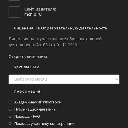
в
вашем
Сайт издателя:
приложении
mcnip.ru
Лицензия На Образовательную Деятельность
Лицензия на осуществление образовательной
деятельности №1686 от 01.11.2019.
Открыть лицензию
Архивы СМИ
Архивы
СМИ
Информация
Академический глоссарий
Публикационная этика
Помощь - FAQ
Помощь участнику конференции