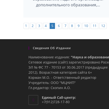
дополнительного образования,...
1
2
3
4
5
6
7
8
9
10
11
12
Сведения Об Издании
Наименование издания:
"Наука и образовани
Сетевое издание (сайт) зарегистрировано Рос
ЭЛ № ФС 77 - 70153 от 30.06.2017 (предыдуще
2012). Возрастная категория сайта 6+
Корман М.О. - Ответственный редактор
Учредитель: ООО "МЦНИП"
Гл.редактор: Скопин А.О.
Единый Call-центр:
+7(912)728-17-80