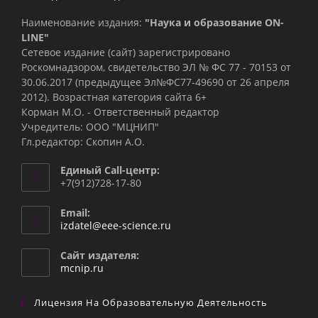
Наименование издания:
"Наука и образование ON-
LINE"
Сетевое издание (сайт) зарегистрировано
Роскомнадзором, свидетельство ЭЛ № ФС 77 - 70153 от
30.06.2017 (предыдущее Эл№ФC77-49690 от 26 апреля
2012). Возрастная категория сайта 6+
Корман М.О. - Ответственный редактор
Учредитель: ООО "МЦНИП"
Гл.редактор: Скопин А.О.
Единый Call-центр:
+7(912)728-17-80
Email:
Откроется
izdatel@eee-science.ru
в
вашем
Сайт издателя:
приложении
mcnip.ru
Лицензия На Образовательную Деятельность