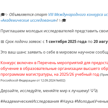
🎓✨
Объявляется старт
VIII Международного конкурса 
«Академические исследования»
!
✨🎓
Приглашаем молодых исследователей представить свои п
📅
Срок подачи заявок:
с
1 сентября 2025 года
по
20 авгу
Это ваш шанс заявить о себе в мировом научном сообще
Конкурс включен в Перечень мероприятий для предост
обучение в образовательные организации высшего обр
программам магистратуры, на 2025/26 учебный год
(При
Российской Федерации от 12.09.2024 №602)
Дерзайте, исследуйте, меняйте мир к лучшему! 💡🚀
#АкадемическиеИсследования #Наука #МолодыеУченые