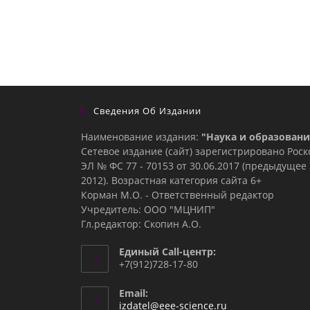
Сведения Об Издании
Наименование издания:
"Наука и образовани
Сетевое издание (сайт) зарегистрировано Рос
ЭЛ № ФС 77 - 70153 от 30.06.2017 (предыдуще
2012). Возрастная категория сайта 6+
Корман М.О. - Ответственный редактор
Учредитель: ООО "МЦНИП"
Гл.редактор: Скопин А.О.
Единый Call-центр:
+7(912)728-17-80
Email:
Откроется
izdatel@eee-science.ru