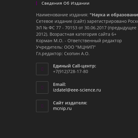
Сведения Об Издании
Наименование издания:
"Наука и образовани
Сетевое издание (сайт) зарегистрировано Рос
ЭЛ № ФС 77 - 70153 от 30.06.2017 (предыдуще
2012). Возрастная категория сайта 6+
Корман М.О. - Ответственный редактор
Учредитель: ООО "МЦНИП"
Гл.редактор: Скопин А.О.
Единый Call-центр:
+7(912)728-17-80
Email:
Откроется
izdatel@eee-science.ru
в
вашем
Сайт издателя:
приложении
mcnip.ru