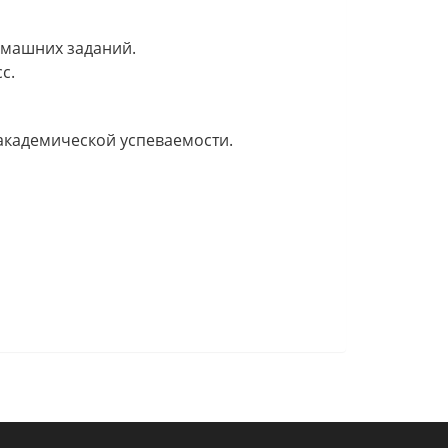
омашних заданий.
с.
академической успеваемости.