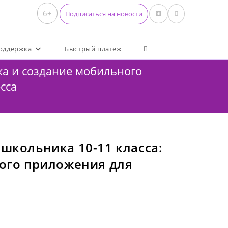
6+
Подписаться на новости
Переключить поиск по 
оддержка
Быстрый платеж
ка и создание мобильного
сса
школьника 10-11 класса:
ного приложения для