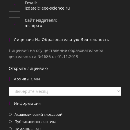
Email:
Откроется
izdatel@eee-science.ru
в
вашем
Сайт издателя:
приложении
mcnip.ru
Лицензия На Образовательную Деятельность
Лицензия на осуществление образовательной
деятельности №1686 от 01.11.2019.
Открыть лицензию
Архивы СМИ
Архивы
СМИ
Информация
Академический глоссарий
Публикационная этика
Помощь - FAQ