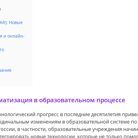
в
AR): Новые
я и онлайн-
то
вания
матизация в образовательном процессе
хнологический прогресс в последние десятилетия привел
рдинальным изменениям в образовательной системе по 
России, в частности, образовательные учреждения начи
тегрировать новые технологии, которые не только помо