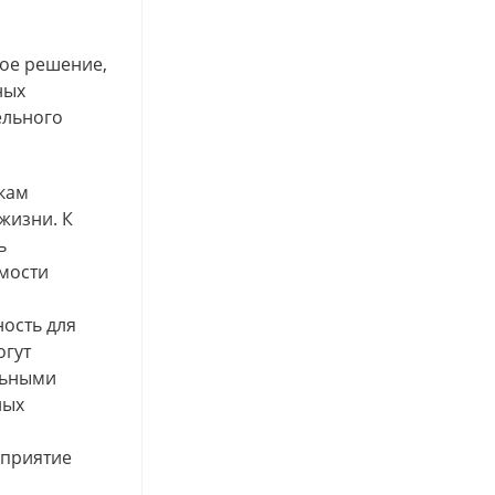
ное решение,
ных
ельного
кам
жизни. К
ь
имости
ость для
огут
льными
ных
сприятие