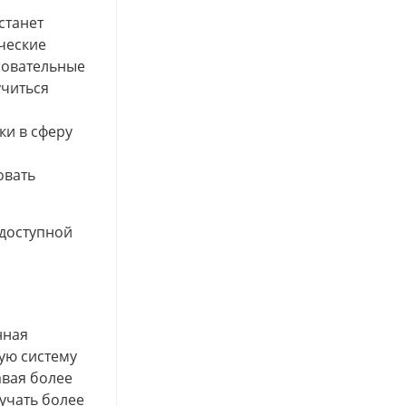
станет
ческие
зовательные
учиться
ки в сферу
овать
 доступной
нная
ую систему
авая более
лучать более