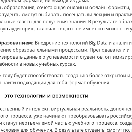
в удобном формате, не выходя из дома.
 образования, сочетающая онлайн и офлайн-форматы, 
Студенты смогут выбирать, посещать ли лекции и практи
альные классы для получения знаний. В результате обра
ую аудиторию, включая тех, кто не имеет возможности 
бразованием:
Внедрение технологий Big Data и аналити
ление образовательными процессами. Преподаватели и
изировать данные о успеваемости студентов, оптимизир
ебности в новых учебных курсах.
 году будет способствовать созданию более открытой и
т найти подходящий для себя формат обучения.
— это технологии и возможности
усственный интеллект, виртуальная реальность, дополне
ого процесса, уже начинают преобразовывать российск
ии станут неотъемлемой частью учебного процесса, созд
условия для обучения. В результате студенты смогут по