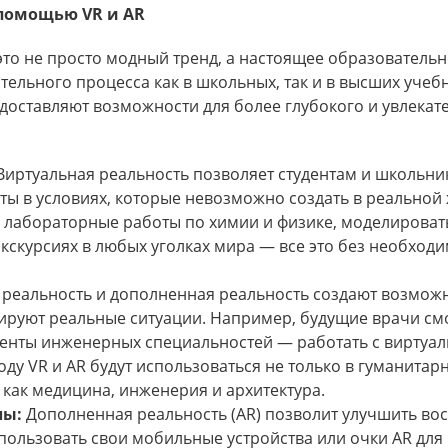
 помощью VR и AR
это не просто модный тренд, а настоящее образователь
ательного процесса как в школьных, так и в высших учеб
едоставляют возможности для более глубокого и увлекат
иртуальная реальность позволяет студентам и школьни
ы в условиях, которые невозможно создать в реальной 
 лабораторные работы по химии и физике, моделироват
кскурсиях в любых уголках мира — все это без необход
реальность и дополненная реальность создают возможн
ируют реальные ситуации. Например, будущие врачи см
денты инженерных специальностей — работать с виртуа
ду VR и AR будут использоваться не только в гуманитар
х как медицина, инженерия и архитектура.
лы:
Дополненная реальность (AR) позволит улучшить во
пользовать свои мобильные устройства или очки AR для