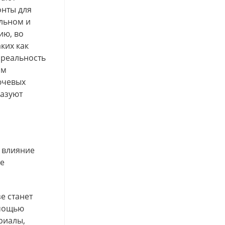
онты для
ольном и
ию, во
ких как
 реальность
ым
ючевых
разуют
о влияние
же
е станет
омощью
риалы,