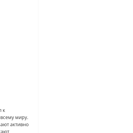
 к
всему миру.
нают активно
гают