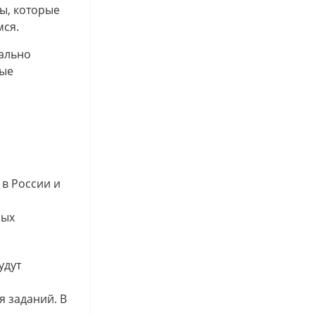
ы, которые
мся.
вально
вые
в России и
ных
удут
я заданий. В