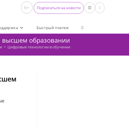
6+
Подписаться на новости
Переключить поиск по 
оддержка
Быстрый платеж
и высшем образовании
и
>
Цифровые технологии в обучении
ысшем
ые