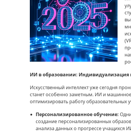
ул
ст
вы
мн
ис
(V
пр
на
ро
ИИ в образовании: Индивидуализация
Искусственный интеллект уже сегодня прон
станет особенно заметным. ИИ и машинное
оптимизировать работу образовательных 
Персонализированное обучение:
Одни
создание персонализированных образов
анализа данных о прогрессе учащихся 