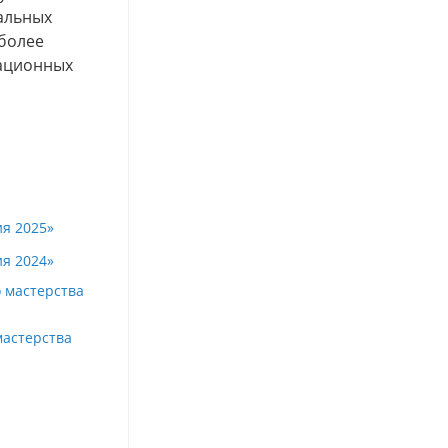
еальных
 более
вационных
я 2025»
я 2024»
 мастерства
мастерства