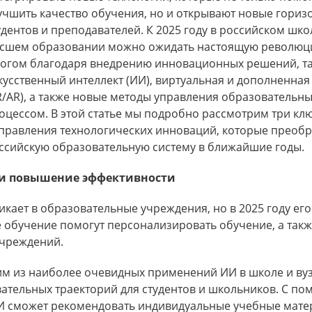
учшить качество обучения, но и открывают новые гориз
удентов и преподавателей. К 2025 году в российском шк
сшем образовании можно ожидать настоящую революц
огом благодаря внедрению инновационных решений, та
кусственный интеллект (ИИ), виртуальная и дополненная
R/AR), а также новые методы управления образовательн
оцессом. В этой статье мы подробно рассмотрим три кл
правления технологических инноваций, которые преоб
ссийскую образовательную систему в ближайшие годы.
 и повышение эффективности
икает в образовательные учреждения, но в 2025 году ег
 обучение помогут персонализировать обучение, а так
учреждений.
м из наиболее очевидных применений ИИ в школе и вуз
ательных траекторий для студентов и школьников. С п
ИИ сможет рекомендовать индивидуальные учебные мате