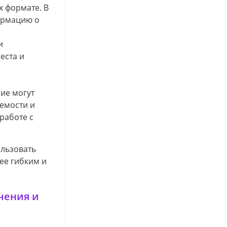
х формате. В
формацию о
и
еста и
ие могут
аемости и
работе с
ользовать
ее гибким и
чения и