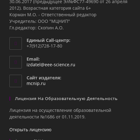
30.06.2017 (предыдущее Эл№ФC77-49690 от 26 апреля
2012). Возрастная категория сайта 6+
Корман М.О. - Ответственный редактор
Учредитель: ООО "МЦНИП"
Гл.редактор: Скопин А.О.
Единый Call-центр:
+7(912)728-17-80
Email:
Откроется
izdatel@eee-science.ru
в
вашем
Сайт издателя:
приложении
mcnip.ru
Лицензия На Образовательную Деятельность
Лицензия на осуществление образовательной
деятельности №1686 от 01.11.2019.
Открыть лицензию