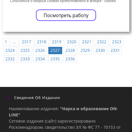
Сочинение о добрых словах представлено в жанре - сказка.
Посмотреть работу
1
...
2317
2318
2319
2320
2321
2322
2323
2324
2325
2326
2327
2328
2329
2330
2331
2332
2333
2334
2335
2336
Сведения Об Издании
Наименование издания:
"Наука и образование ON-
LINE"
Сетевое издание (сайт) зарегистрировано
Роскомнадзором, свидетельство ЭЛ № ФС 77 - 70153 от