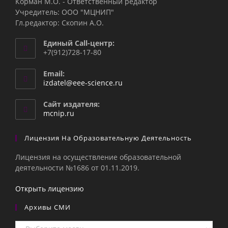
Корман М.О. - Ответственный редактор
Учредитель: ООО "МЦНИП"
Гл.редактор: Скопин А.О.
Единый Call-центр:
+7(912)728-17-80
Email:
Откроется
izdatel@eee-science.ru
в
вашем
Сайт издателя:
приложении
mcnip.ru
Лицензия На Образовательную Деятельность
Лицензия на осуществление образовательной
деятельности №1686 от 01.11.2019.
Открыть лицензию
Архивы СМИ
Архивы