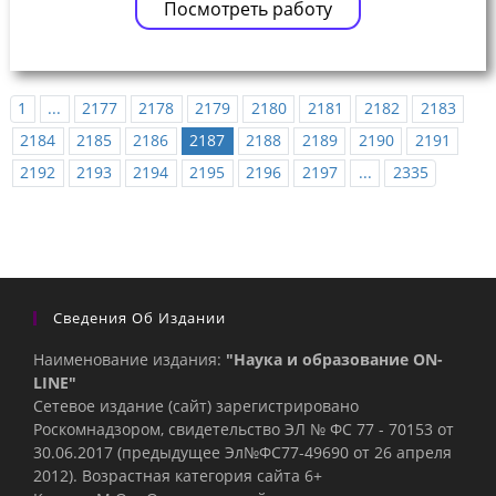
Посмотреть работу
1
...
2177
2178
2179
2180
2181
2182
2183
2184
2185
2186
2187
2188
2189
2190
2191
2192
2193
2194
2195
2196
2197
...
2335
Сведения Об Издании
Наименование издания:
"Наука и образование ON-
LINE"
Сетевое издание (сайт) зарегистрировано
Роскомнадзором, свидетельство ЭЛ № ФС 77 - 70153 от
30.06.2017 (предыдущее Эл№ФC77-49690 от 26 апреля
2012). Возрастная категория сайта 6+