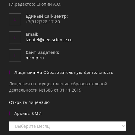
Гл.редактор: Скопин А.О.
Единый Call-центр:
+7(912)728-17-80
Email:
Откроется
izdatel@eee-science.ru
в
вашем
Сайт издателя:
приложении
mcnip.ru
Лицензия На Образовательную Деятельность
Лицензия на осуществление образовательной
деятельности №1686 от 01.11.2019.
Открыть лицензию
Архивы СМИ
Архивы
СМИ