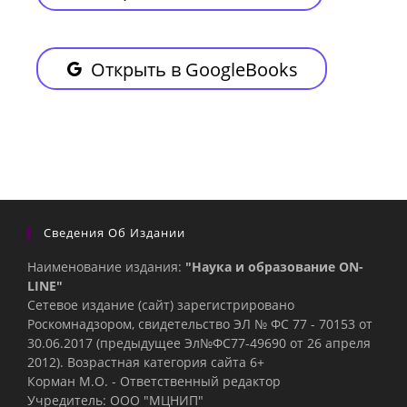
Открыть в GoogleBooks
Сведения Об Издании
Наименование издания:
"Наука и образование ON-
LINE"
Сетевое издание (сайт) зарегистрировано
Роскомнадзором, свидетельство ЭЛ № ФС 77 - 70153 от
30.06.2017 (предыдущее Эл№ФC77-49690 от 26 апреля
2012). Возрастная категория сайта 6+
Корман М.О. - Ответственный редактор
Учредитель: ООО "МЦНИП"