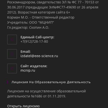
Роскомнадзором, свидетельство ЭЛ № ФС 77 - 70153 от
30.06.2017 (предыдущее Эл№ФC77-49690 от 26 апреля
2012). Возрастная категория сайта 6+
Корман М.О. - Ответственный редактор
Учредитель: ООО "МЦНИП"
Гл.редактор: Скопин А.О.
Единый Call-центр:
+7(912)728-17-80
Email:
Откроется
izdatel@eee-science.ru
в
вашем
Сайт издателя:
приложении
mcnip.ru
Лицензия На Образовательную Деятельность
Лицензия на осуществление образовательной
деятельности №1686 от 01.11.2019.
Открыть лицензию